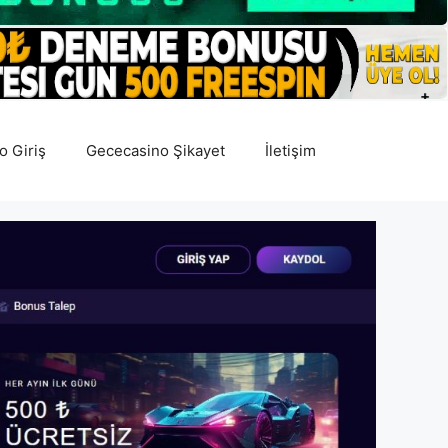
o Giriş
Gececasino Şikayet
İletişim