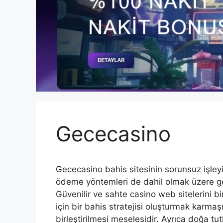
Gececasino
Gececasino bahis sitesinin sorunsuz işleyişi
ödeme yöntemleri de dahil olmak üzere gere
Güvenilir ve sahte casino web sitelerini b
için bir bahis stratejisi oluşturmak karmaşı
birleştirilmesi meselesidir. Ayrıca doğa tutk