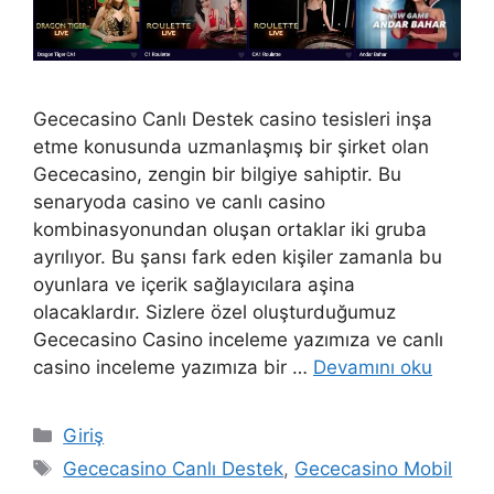
Gececasino Canlı Destek casino tesisleri inşa
etme konusunda uzmanlaşmış bir şirket olan
Gececasino, zengin bir bilgiye sahiptir. Bu
senaryoda casino ve canlı casino
kombinasyonundan oluşan ortaklar iki gruba
ayrılıyor. Bu şansı fark eden kişiler zamanla bu
oyunlara ve içerik sağlayıcılara aşina
olacaklardır. Sizlere özel oluşturduğumuz
Gececasino Casino inceleme yazımıza ve canlı
casino inceleme yazımıza bir …
Devamını oku
Kategoriler
Giriş
Etiketler
Gececasino Canlı Destek
,
Gececasino Mobil