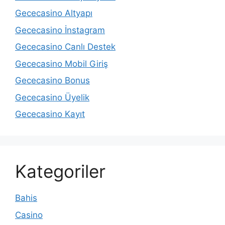
Gececasino Altyapı
Gececasino İnstagram
Gececasino Canlı Destek
Gececasino Mobil Giriş
Gececasino Bonus
Gececasino Üyelik
Gececasino Kayıt
Kategoriler
Bahis
Casino