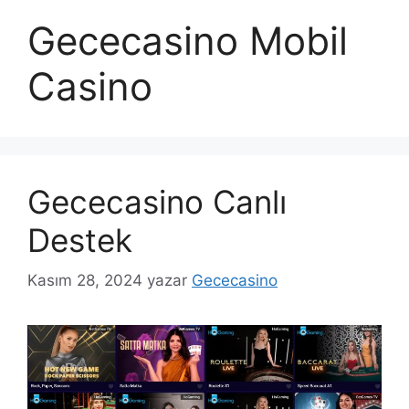
Gececasino Mobil
Casino
Gececasino Canlı
Destek
Kasım 28, 2024
yazar
Gececasino