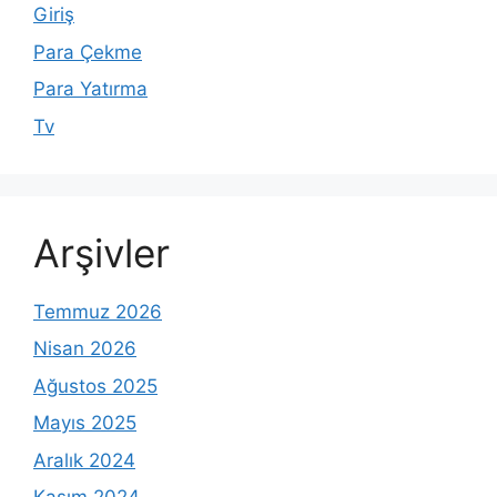
Giriş
Para Çekme
Para Yatırma
Tv
Arşivler
Temmuz 2026
Nisan 2026
Ağustos 2025
Mayıs 2025
Aralık 2024