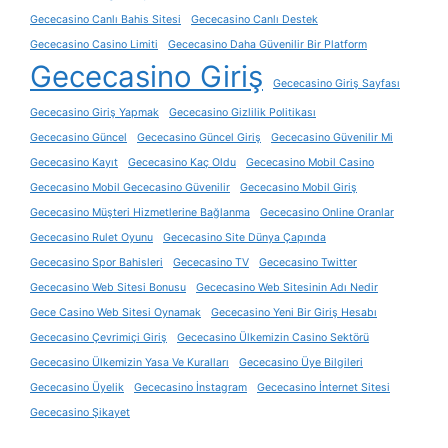
Gececasino Canlı Bahis Sitesi
Gececasino Canlı Destek
Gececasino Casino Limiti
Gececasino Daha Güvenilir Bir Platform
Gececasino Giriş
Gececasino Giriş Sayfası
Gececasino Giriş Yapmak
Gececasino Gizlilik Politikası
Gececasino Güncel
Gececasino Güncel Giriş
Gececasino Güvenilir Mi
Gececasino Kayıt
Gececasino Kaç Oldu
Gececasino Mobil Casino
Gececasino Mobil Gececasino Güvenilir
Gececasino Mobil Giriş
Gececasino Müşteri Hizmetlerine Bağlanma
Gececasino Online Oranlar
Gececasino Rulet Oyunu
Gececasino Site Dünya Çapında
Gececasino Spor Bahisleri
Gececasino TV
Gececasino Twitter
Gececasino Web Sitesi Bonusu
Gececasino Web Sitesinin Adı Nedir
Gece Casino Web Sitesi Oynamak
Gececasino Yeni Bir Giriş Hesabı
Gececasino Çevrimiçi Giriş
Gececasino Ülkemizin Casino Sektörü
Gececasino Ülkemizin Yasa Ve Kuralları
Gececasino Üye Bilgileri
Gececasino Üyelik
Gececasino İnstagram
Gececasino İnternet Sitesi
Gececasino Şikayet