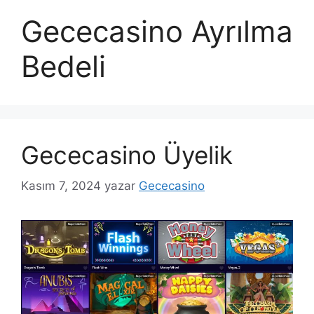
Gececasino Ayrılma
Bedeli
Gececasino Üyelik
Kasım 7, 2024
yazar
Gececasino