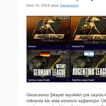
Ekim 10, 2024
yazar
Gececasino
Gececasino Şikayet teşvikleri çok sayıda k
miktarda kar elde etmesini sağlamıştır. Ül