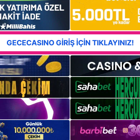
GECECASINO GİRİŞ İÇİN TIKLAYINIZ!