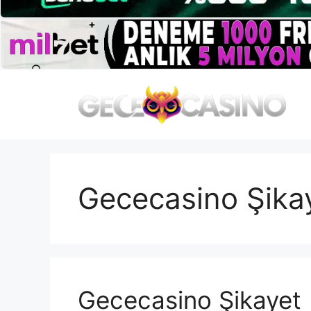
İçeriğe
atla
Gececasino Şika
Gececasino Şikayet