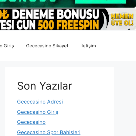
o Giriş
Gececasino Şikayet
İletişim
Son Yazılar
Gececasino Adresi
Gececasino Giriş
Gececasino
Gececasino Spor Bahisleri