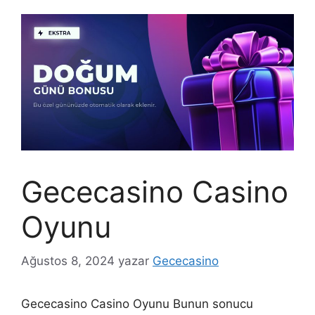
Gececasino Casino
Oyunu
Ağustos 8, 2024
yazar
Gececasino
Gececasino Casino Oyunu Bunun sonucu