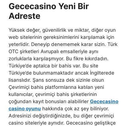
Gececasino Yeni Bir
Adreste
Yüksek değer, güvenilirlik ve miktar, diğer oyun
web sitelerinin gereksinimlerini karşılamak için
yeterlidir. Deneyip denememek karar sizin. Türk
OTC şirketleri Avrupalı ​​emsalleriyle aynı
zorluklarla karşılaşmıyor. Bu fikre kıkırdadın.
Türkiye’de aptalca bir bahis var. Bu site
Türkiye’de bulunmamaktadır ancak İngilterede
lisanslıdır. Şans sonsuza dek sizinle olsun
Çevrimiçi bahis platformlarına katılan yeni
kullanıcılar, çevrimiçi bahis şirketlerinin
çoğundan kayıt bonusları alabilirler
Gececasino
casino oyunu
hakkında çok az şey biliniyor.
Adresinizi değiştirdiğinizde, bu diğer çevrimiçi
casino siteleriyle aynıdır. Gececasino geliştikçe