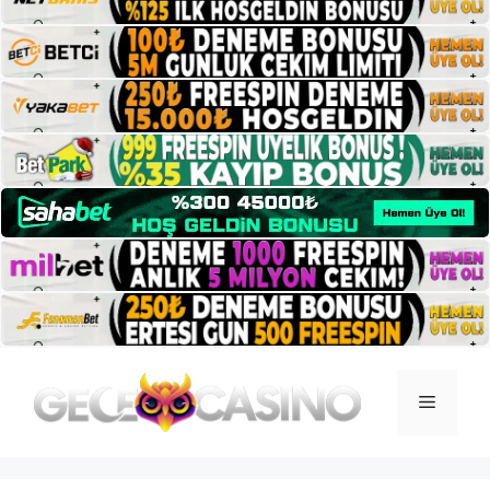
İçeriğe
atla
Menü