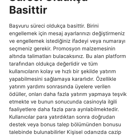
Basittir
Başvuru süreci oldukça basittir. Birini
engellemek için mesaj ayarlarınızı değiştirmeniz
ve engellemek istediğiniz ifadeyi veya numarayı
seçmeniz gerekir. Promosyon malzemesinin
altında talimatları bulacaksınız. Bu alan platform
tarafından oldukça değerlidir ve tüm
kullanıcıların kolay ve hızlı bir şekilde yatırım
yapabilmesini sağlamaya kararlıdır. Özellikle
yatırım yardımı sonrasında üyelere verilen
ödüller, onları daha fazla yatırım yapmaya teşvik
etmekte ve bunun sonucunda casinoyla ilgili
faaliyetlere daha fazla para ayrılabilmektedir.
Kullanıcılar para yatırdıktan sonra doğrudan
destek veya bonus talep bölümünden bonusu
talebinde bulunabilirler Kişisel odanızda cazip