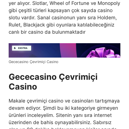
yer alıyor. Slotlar, Wheel of Fortune ve Monopoly
gibi çeşitli türleri kapsayan çok sayıda casino
slotu vardır. Sanal casinonun yanı sıra Holdem,
Rulet, Blackjack gibi oyunlara katılabileceğiniz
canlı bir casino da bulunmaktadır
Gececasino Çevrimiçi Casino
Gececasino Çevrimiçi
Casino
Makale çevrimiçi casino ve casinoları tartışmaya
devam ediyor. Şimdi bu iki kategoriye girmeyen
ürünleri inceleyelim. Sitenin yanı sıra internet
üzerinden de bahis oynayabilirsiniz. Sabırsız