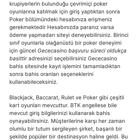
krupiyerlerin bulunduğu çevrimiçi poker
oyunlarına katılmak için giriş yaptıktan sonra
Poker bölümündeki hesabınıza erişmeniz
gerekmektedir Hesabınızda paranız varsa
ödeme yapmadan siteyi deneyebilirsiniz. Birinci
sınıf oyunlarla olağanüstü bir poker deneyimi
için güncel
Gececasino başvuru süreci oldukça
basittir
adresinizi seçebilirsiniz Gececasino
bahis sitesinde kayıt işlemini tamamladıktan
sonra bahis oranları seçeneklerini
kullanabileceksiniz.
Blackjack, Baccarat, Rulet ve Poker gibi çeşitli
kart oyunları mevcuttur. BTK engellese bile
mevcut giriş bilgilerinizi kullanarak bahis
oynayabilirsiniz. Müşterilerine karşı her zaman
olumlu bir tutum sergileyen şirket, başarılı bir
şekilde popüler bir destinasyon haline geldi. Bu