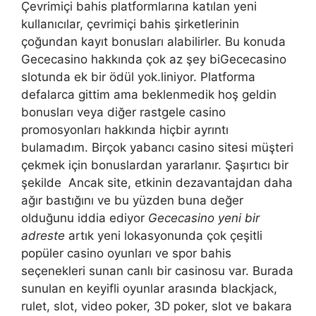
Çevrimiçi bahis platformlarına katılan yeni
kullanıcılar, çevrimiçi bahis şirketlerinin
çoğundan kayıt bonusları alabilirler. Bu konuda
Gececasino hakkında çok az şey biGececasino
slotunda ek bir ödül yok.
liniyor. Platforma
defalarca gittim ama beklenmedik hoş geldin
bonusları veya diğer rastgele casino
promosyonları hakkında hiçbir ayrıntı
bulamadım. Birçok yabancı casino sitesi müşteri
çekmek için bonuslardan yararlanır. Şaşırtıcı bir
şekilde Ancak site, etkinin dezavantajdan daha
ağır bastığını ve bu yüzden buna değer
olduğunu iddia ediyor
Gececasino yeni bir
adreste
artık yeni lokasyonunda çok çeşitli
popüler casino oyunları ve spor bahis
seçenekleri sunan canlı bir casinosu var. Burada
sunulan en keyifli oyunlar arasında blackjack,
rulet, slot, video poker, 3D poker, slot ve bakara