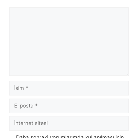
Yorum
İsim
E-
posta
İnternet
sitesi
Daha sonraki yorumlarımda kullanılması için