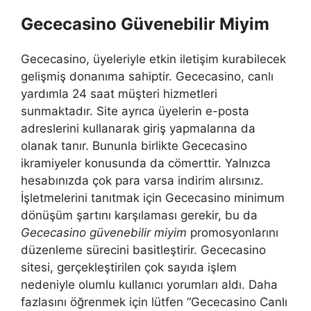
Gececasino Güvenebilir Miyim
Gececasino, üyeleriyle etkin iletişim kurabilecek
gelişmiş donanıma sahiptir. Gececasino, canlı
yardımla 24 saat müşteri hizmetleri
sunmaktadır. Site ayrıca üyelerin e-posta
adreslerini kullanarak giriş yapmalarına da
olanak tanır. Bununla birlikte Gececasino
ikramiyeler konusunda da cömerttir. Yalnızca
hesabınızda çok para varsa indirim alırsınız.
İşletmelerini tanıtmak için Gececasino minimum
dönüşüm şartını karşılaması gerekir, bu da
Gececasino güvenebilir miyim
promosyonlarını
düzenleme sürecini basitleştirir. Gececasino
sitesi, gerçekleştirilen çok sayıda işlem
nedeniyle olumlu kullanıcı yorumları aldı. Daha
fazlasını öğrenmek için lütfen “Gececasino Canlı