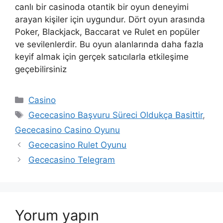
canlı bir casinoda otantik bir oyun deneyimi
arayan kişiler için uygundur. Dört oyun arasında
Poker, Blackjack, Baccarat ve Rulet en popüler
ve sevilenlerdir. Bu oyun alanlarında daha fazla
keyif almak için gerçek satıcılarla etkileşime
geçebilirsiniz
Kategoriler
Casino
Etiketler
Gececasino Başvuru Süreci Oldukça Basittir
,
Gececasino Casino Oyunu
Gececasino Rulet Oyunu
Gececasino Telegram
Yorum yapın