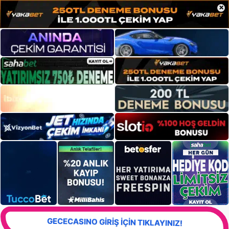
×
GECECASINO GİRİŞ İÇİN TIKLAYINIZ!