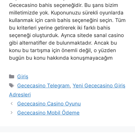
Gececasino bahis seçeneğidir. Bu şans bizim
milletimizde yok. Kuponunuzu sürekli oyunlarda
kullanmak için canlı bahis seçeneğini seçin. Tüm
bu kriterleri yerine getirerek iki farklı bahis
seçeneği oluşturduk. Ayrıca sitede sanal casino
gibi alternatifler de bulunmaktadır. Ancak bu
konu bu tartışma için önemli değil, o yüzden
bugün bu konu hakkında konuşmayacağım
Kategoriler
Giriş
Etiketler
Gececasino Telegram
,
Yeni Gececasino Giriş
Adresleri
Gececasino Casino Oyunu
Gececasino Mobil Ödeme