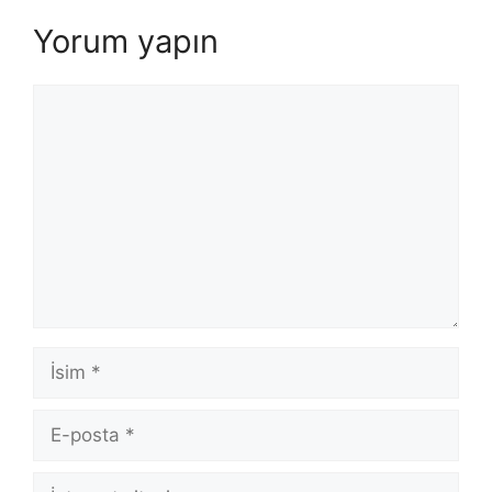
Yorum yapın
Yorum
İsim
E-
posta
İnternet