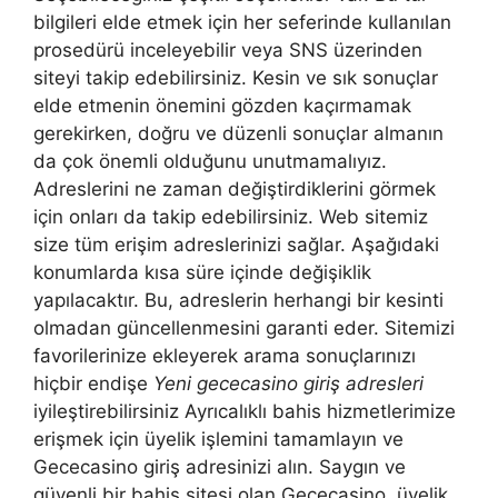
bilgileri elde etmek için her seferinde kullanılan
prosedürü inceleyebilir veya SNS üzerinden
siteyi takip edebilirsiniz. Kesin ve sık sonuçlar
elde etmenin önemini gözden kaçırmamak
gerekirken, doğru ve düzenli sonuçlar almanın
da çok önemli olduğunu unutmamalıyız.
Adreslerini ne zaman değiştirdiklerini görmek
için onları da takip edebilirsiniz. Web sitemiz
size tüm erişim adreslerinizi sağlar. Aşağıdaki
konumlarda kısa süre içinde değişiklik
yapılacaktır. Bu, adreslerin herhangi bir kesinti
olmadan güncellenmesini garanti eder. Sitemizi
favorilerinize ekleyerek arama sonuçlarınızı
hiçbir endişe
Yeni gececasino giriş adresleri
iyileştirebilirsiniz Ayrıcalıklı bahis hizmetlerimize
erişmek için üyelik işlemini tamamlayın ve
Gececasino giriş adresinizi alın. Saygın ve
güvenli bir bahis sitesi olan Gececasino, üyelik