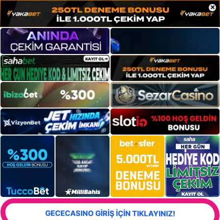
×
GECECASINO GİRİŞ İÇİN TIKLAYINIZ!