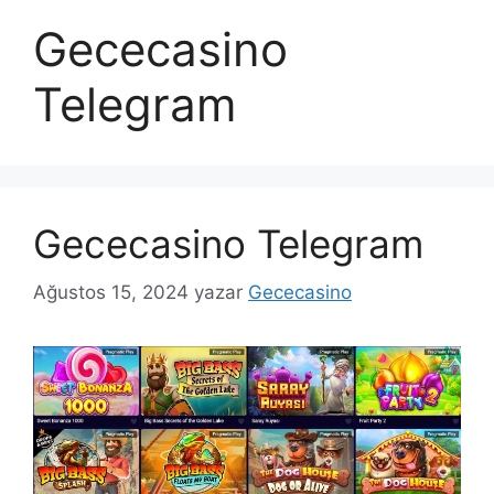
Gececasino
Telegram
Gececasino Telegram
Ağustos 15, 2024
yazar
Gececasino