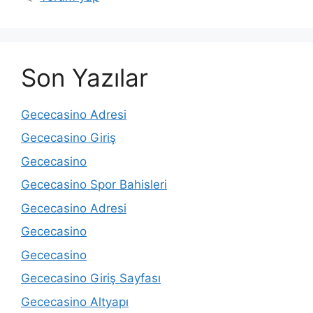
Son Yazılar
Gececasino Adresi
Gececasino Giriş
Gececasino
Gececasino Spor Bahisleri
Gececasino Adresi
Gececasino
Gececasino
Gececasino Giriş Sayfası
Gececasino Altyapı