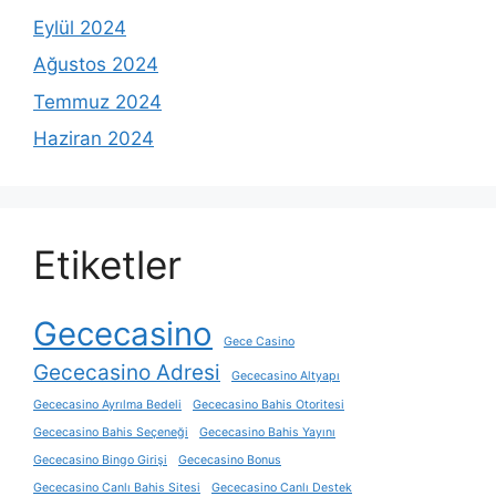
Eylül 2024
Ağustos 2024
Temmuz 2024
Haziran 2024
Etiketler
Gececasino
Gece Casino
Gececasino Adresi
Gececasino Altyapı
Gececasino Ayrılma Bedeli
Gececasino Bahis Otoritesi
Gececasino Bahis Seçeneği
Gececasino Bahis Yayını
Gececasino Bingo Girişi
Gececasino Bonus
Gececasino Canlı Bahis Sitesi
Gececasino Canlı Destek