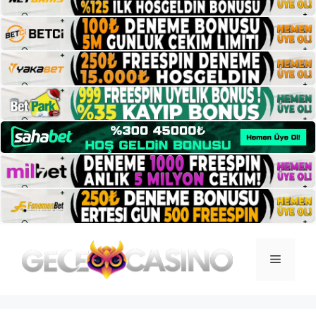
İçeriğe
atla
Menü